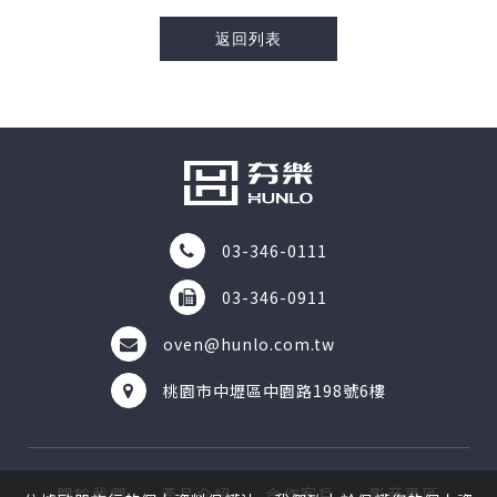
返回列表
03-346-0111
03-346-0911
oven@hunlo.com.tw
桃園市中壢區中園路198號6樓
關於我們
產品介紹
合作客戶
影音專區