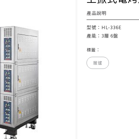
產品說明
型號：HL-336E
產能：3層 6盤
標籤：
層爐