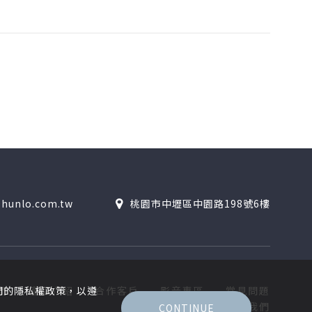
hunlo.com.tw
桃園市中壢區中園路198號6樓
們
產品介紹
合作客戶
影音專區
常見問題
們的隱私權政策，以遵
聯絡我們
CONTINUE