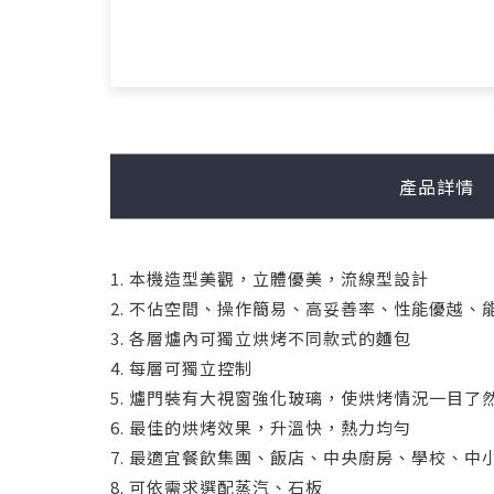
產品詳情
1. 本機造型美觀，立體優美，流線型設計
2. 不佔空間、操作簡易、高妥善率、性能優越、
3. 各層爐內可獨立烘烤不同款式的麵包
4. 每層可獨立控制
5. 爐門裝有大視窗強化玻璃，使烘烤情況一目
6. 最佳的烘烤效果，升溫快，熱力均勻
7. 最適宜餐飲集團、飯店、中央廚房、學校、
8. 可依需求選配蒸汽、石板