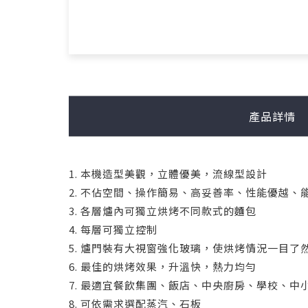
產品詳情
1. 本機造型美觀，立體優美，流線型設計
2. 不佔空間、操作簡易、高妥善率、性能優越、
3. 各層爐內可獨立烘烤不同款式的麵包
4. 每層可獨立控制
5. 爐門裝有大視窗強化玻璃，使烘烤情況一目
6. 最佳的烘烤效果，升溫快，熱力均勻
7. 最適宜餐飲集團、飯店、中央廚房、學校、
8. 可依需求選配蒸汽、石板