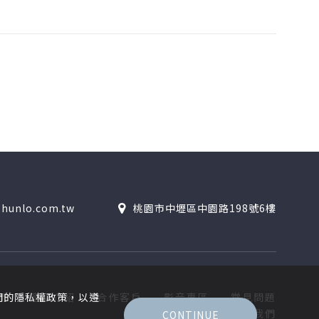
hunlo.com.tw
桃園市中壢區中園路198號6樓
們
產品介紹
合作客戶
影音專區
常見問題
們的隱私權政策，以遵
聯絡我們
CONTINUE