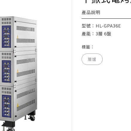
產品說明
型號：HL-GPA36E
產能：3層 6盤
標籤：
層爐